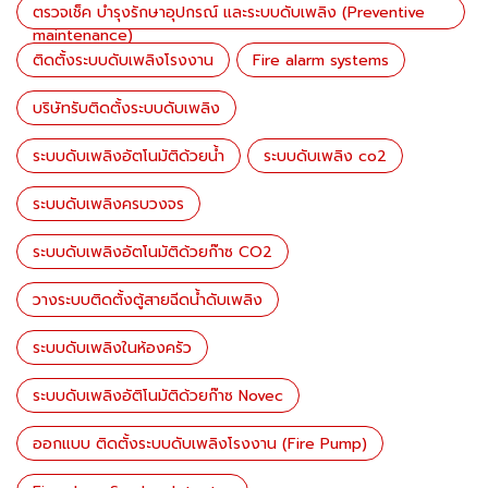
ตรวจเช็ค บำรุงรักษาอุปกรณ์ และระบบดับเพลิง (Preventive
maintenance)
ติดตั้งระบบดับเพลิงโรงงาน
Fire alarm systems
บริษัทรับติดตั้งระบบดับเพลิง
ระบบดับเพลิงอัตโนมัติด้วยน้ำ
ระบบดับเพลิง co2
ระบบดับเพลิงครบวงจร
ระบบดับเพลิงอัตโนมัติด้วยก๊าซ CO2
วางระบบติดตั้งตู้สายฉีดน้ำดับเพลิง
ระบบดับเพลิงในห้องครัว
ระบบดับเพลิงอัติโนมัติด้วยก๊าซ Novec
ออกแบบ ติดตั้งระบบดับเพลิงโรงงาน (Fire Pump)