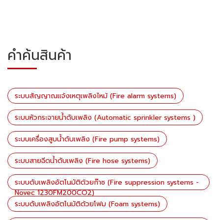
คำค้นสินค้า
ระบบสัญญาณแจ้งเหตุเพลิงไหม้ (Fire alarm systems)
ระบบหัวกระจายน้ำดับเพลิง (Automatic sprinkler systems )
ระบบเครื่องสูบน้ำดับเพลิง (Fire pump systems)
ระบบสายฉีดน้ำดับเพลิง (Fire hose systems)
ระบบดับเพลิงอัตโนมัติด้วยก๊าซ (Fire suppression systems -
Novec 1230FM200CO2)
ระบบดับเพลิงอัตโนมัติด้วยโฟม (Foam systems)