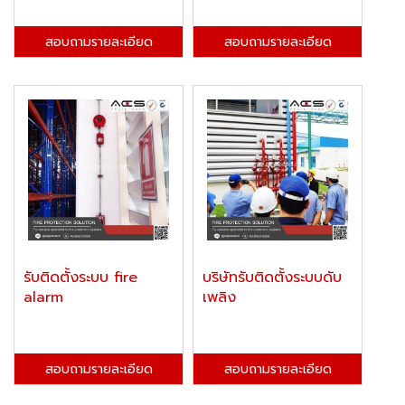
สอบถามรายละเอียด
สอบถามรายละเอียด
รับติดตั้งระบบ fire
บริษัทรับติดตั้งระบบดับ
alarm
เพลิง
สอบถามรายละเอียด
สอบถามรายละเอียด