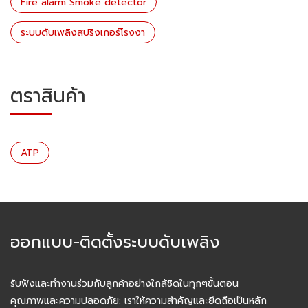
Fire alarm Smoke detector
ระบบดับเพลิงสปริงเกอร์โรงงา
ตราสินค้า
ATP
ออกแบบ-ติดตั้งระบบดับเพลิง
รับฟังและทำงานร่วมกับลูกค้าอย่างใกล้ชิดในทุกๆขั้นตอน
คุณภาพและความปลอดภัย: เราให้ความสำคัญและยึดถือเป็นหลัก