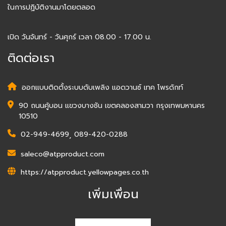
ในการปฏิบัติงานมาโดยตลอด
เปิด วันจันทร์ - วันศุกร์ เวลา 08.00 - 17.00 น.
ติดต่อเรา
ออกแบบติดตั้งระบบดับเพลิง แอดวานซ์ เทค โพรดักท์
90 ถนนคู้บอน แขวงบางชัน เขตคลองสามวา กรุงเทพมหานคร
10510
02-949-4699
,
089-420-0288
saleco@atpproduct.com
https://atpproduct.yellowpages.co.th
เพิ่มเพื่อน